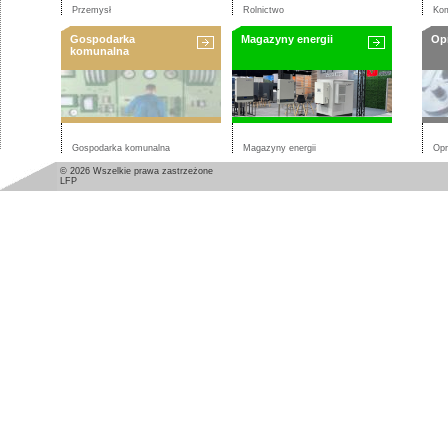
Przemysł
Rolnictwo
Kom
Gospodarka
Magazyny energii
Op
komunalna
Gospodarka komunalna
Magazyny energii
Opr
© 2026 Wszelkie prawa zastrzeżone
LFP