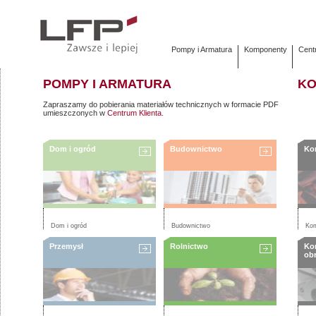
Pompy i Armatura
Komponenty
Cent
POMPY I ARMATURA
KO
Zapraszamy do pobierania materiałów technicznych w formacie PDF
umieszczonych w
Centrum Klienta.
Dom i ogród
Budownictwo
Ko
Dom i ogród
Budownictwo
Ko
Przemysł
Rolnictwo
Ko
ob