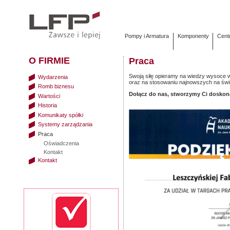
Pompy i Armatura
Komponenty
Cent
O FIRMIE
Praca
Swoją siłę opieramy na wiedzy wysoce
Wydarzenia
oraz na stosowaniu najnowszych na świec
Romb biznesu
Dołącz do nas, stworzymy Ci doskon
Wartości
Historia
Komunikaty spółki
Systemy zarządzania
Praca
Oświadczenia
Kontakt
Kontakt