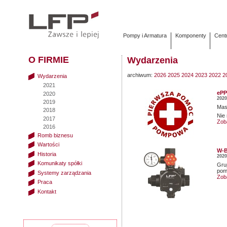
Pompy i Armatura
Komponenty
Cent
O FIRMIE
Wydarzenia
archiwum:
2026
2025
2024
2023
2022
2
Wydarzenia
2021
ePP
2020
2020
2019
Mas
2018
Nie
2017
Zob
2016
Romb biznesu
Wartości
W-B
Historia
2020
Komunikaty spółki
Gru
pom
Systemy zarządzania
Zob
Praca
Kontakt