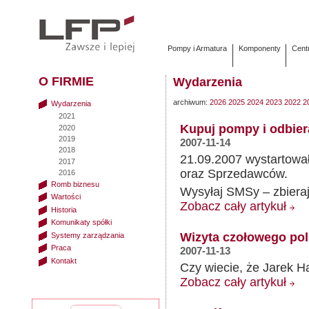
Pompy i Armatura
Komponenty
Cent
O FIRMIE
Wydarzenia
archiwum:
2026
2025
2024
2023
2022
2
Wydarzenia
2021
Kupuj pompy i odbier
2020
2019
2007-11-14
2018
21.09.2007 wystartował
2017
oraz Sprzedawców.
2016
Romb biznesu
Wysyłaj SMSy – zbieraj
Wartości
Zobacz cały artykuł
Historia
Komunikaty spółki
Wizyta czołowego pol
Systemy zarządzania
Praca
2007-11-13
Kontakt
Czy wiecie, że Jarek H
Zobacz cały artykuł