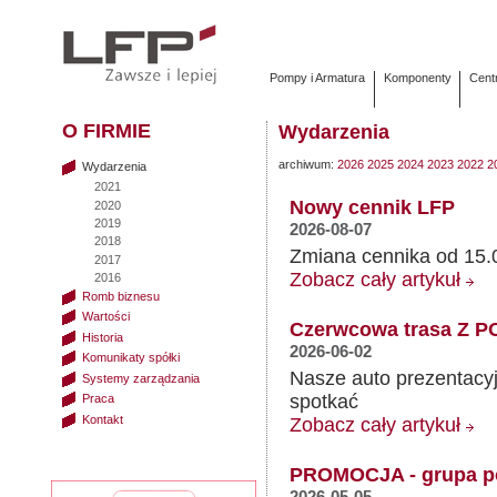
Pompy i Armatura
Komponenty
Cent
O FIRMIE
Wydarzenia
archiwum:
2026
2025
2024
2023
2022
2
Wydarzenia
2021
Nowy cennik LFP
2020
2019
2026-08-07
2018
Zmiana cennika od 15.
2017
Zobacz cały artykuł
2016
Romb biznesu
Wartości
Czerwcowa trasa Z 
Historia
2026-06-02
Komunikaty spółki
Nasze auto prezentacy
Systemy zarządzania
spotkać
Praca
Kontakt
Zobacz cały artykuł
PROMOCJA - grupa 
2026-05-05