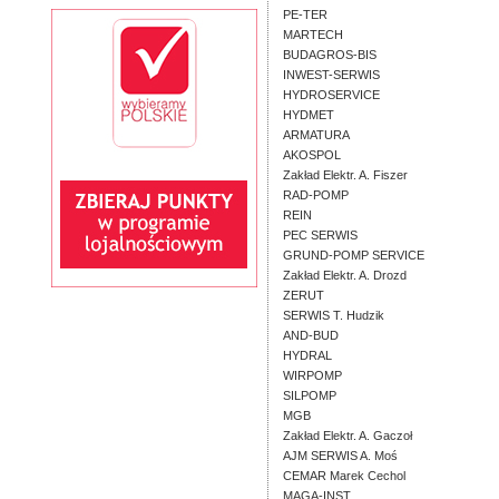
PE-TER
MARTECH
BUDAGROS-BIS
INWEST-SERWIS
HYDROSERVICE
HYDMET
ARMATURA
AKOSPOL
Zakład Elektr. A. Fiszer
RAD-POMP
REIN
PEC SERWIS
GRUND-POMP SERVICE
Zakład Elektr. A. Drozd
ZERUT
SERWIS T. Hudzik
AND-BUD
HYDRAL
WIRPOMP
SILPOMP
MGB
Zakład Elektr. A. Gaczoł
AJM SERWIS A. Moś
CEMAR Marek Cechol
MAGA-INST