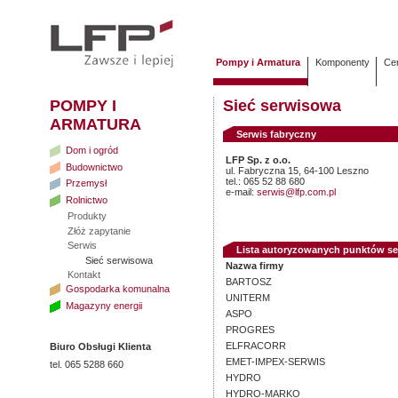
Pompy i Armatura
Komponenty
Cen
POMPY I
Sieć serwisowa
ARMATURA
Serwis fabryczny
Dom i ogród
LFP Sp. z o.o.
Budownictwo
ul. Fabryczna 15, 64-100 Leszno
tel.: 065 52 88 680
Przemysł
e-mail:
serwis@lfp.com.pl
Rolnictwo
Produkty
Złóż zapytanie
Serwis
Lista autoryzowanych punktów s
Sieć serwisowa
Nazwa firmy
Kontakt
BARTOSZ
Gospodarka komunalna
UNITERM
Magazyny energii
ASPO
PROGRES
ELFRACORR
Biuro Obsługi Klienta
EMET-IMPEX-SERWIS
tel. 065 5288 660
HYDRO
HYDRO-MARKO