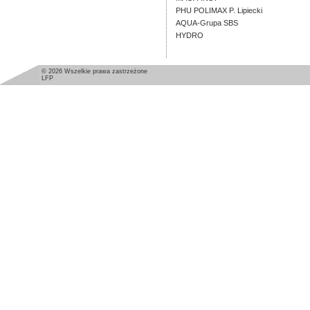
PHU POLIMAX P. Lipiecki
AQUA-Grupa SBS
HYDRO
© 2026 Wszelkie prawa zastrzeżone
LFP