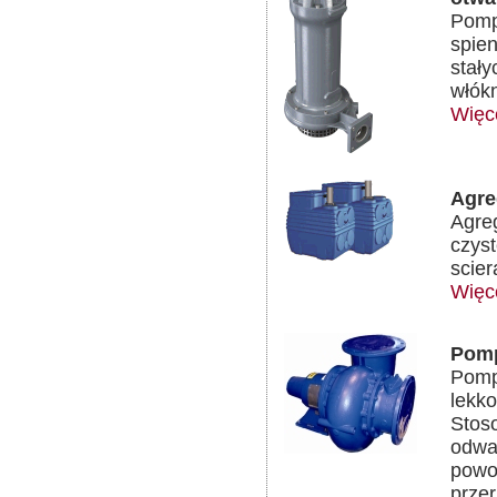
Pomp
spien
stał
włókn
Więc
Agre
Agre
czyst
scie
Więc
Pom
Pomp
lekko
Stoso
odwa
powo
przer