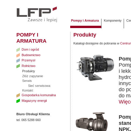
Pompy i Armatura
Komponenty
Cen
POMPY I
Produkty
ARMATURA
Katalogi dostępne do pobrania w
Centrum
Dom i ogród
Budownictwo
Pomp
Przemysł
Pomp
Rolnictwo
i lek
Produkty
Złóż zapytanie
hydr
Serwis
inny
Sieć serwisowa
do p
Kontakt
do ma
Gospodarka komunalna
Magazyny energii
Więc
Biuro Obsługi Klienta
Pomp
tel. 065 5288 660
stan
NPK