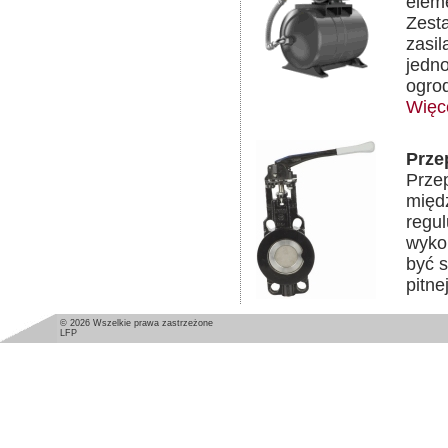
elem
Zest
zasi
jedno
ogrod
Więc
Prze
Prze
międz
regul
wyko
być 
pitne
© 2026 Wszelkie prawa zastrzeżone
LFP