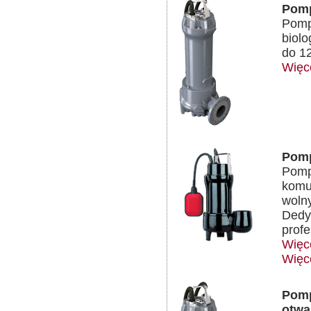
Pomp
Pomp
biolo
do 1
Więc
Pomp
Pomp
komun
wolny
Dedy
profe
Więce
Więce
Pomp
otwa