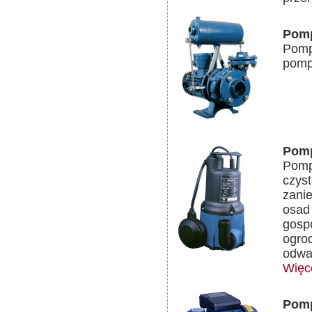
Pomp
Pomp
pomp
Pomp
Pomp
czyst
zanie
osad
gosp
ogro
odwa
Więc
Pomp