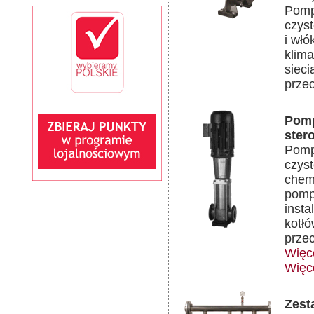
Pomp
czyst
i włó
klim
siec
prze
Pomp
ster
Pomp
czyst
chem
pomp
insta
kotłó
prze
Więc
Więc
Zest