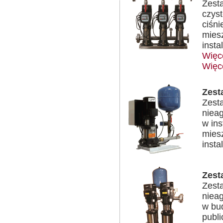
Zest
czys
ciśni
mies
inst
Więc
Więc
Zest
Zest
niea
w in
mies
inst
Zest
Zest
niea
w bu
publi