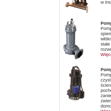
w ins
Pomp
Pomp
spien
włókn
stał
rozw
Więc
Pomp
Pomp
czyst
ście
poch
zanie
zwie
domo