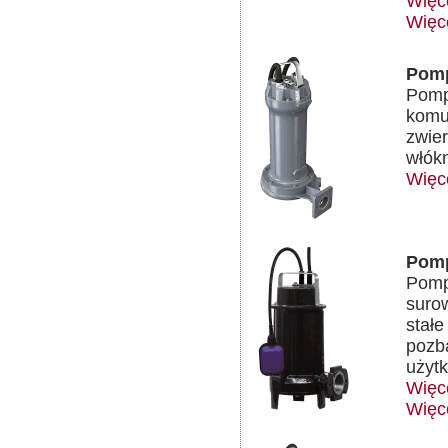
Więc
Więc
Pomp
Pomp
komun
zwier
włókn
Więc
Pomp
Pomp
suro
stałe
pozb
użyt
Więc
Więc