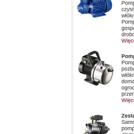
Pomp
czyst
włók
Pomp
gosp
drob
Więc
Pomp
Pomp
pozba
włókn
doma
ogro
prze
Więce
Zest
Samo
pomp