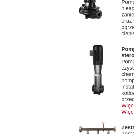
Pomp
nieag
zani
oraz
ogrz
ciepł
Pomp
ster
Pomp
czyst
chem
pomp
insta
kotłó
prze
Więc
Więc
Zest
Zest