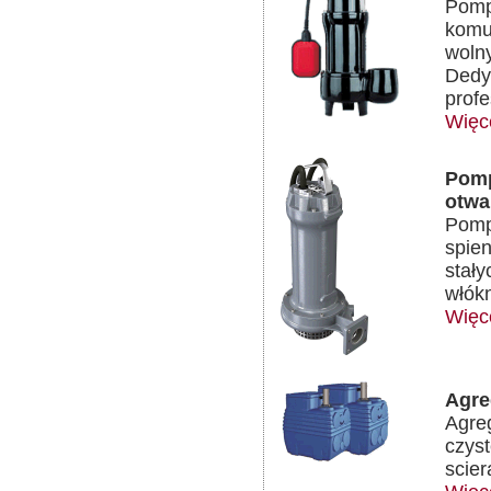
Pomp
komun
wolny
Dedy
profe
Więce
Pomp
otwa
Pomp
spien
stał
włókn
Więc
Agre
Agre
czyst
scie