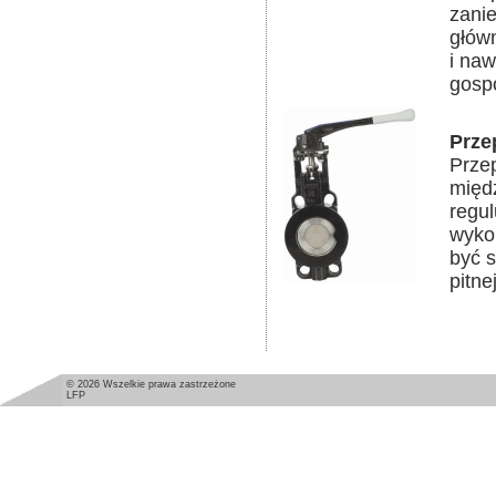
zanie
główn
i na
gosp
Prze
Prze
międz
regul
wyko
być 
pitne
© 2026 Wszelkie prawa zastrzeżone
LFP