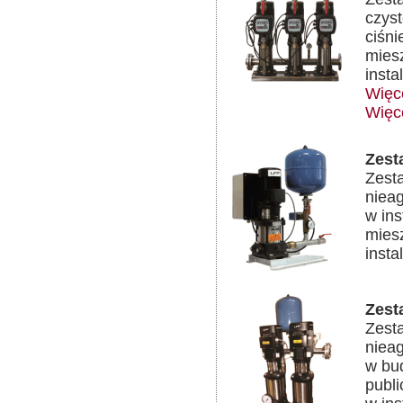
czys
ciśni
mies
inst
Więc
Więc
Zest
Zest
niea
w in
mies
inst
Zest
Zest
niea
w bu
publi