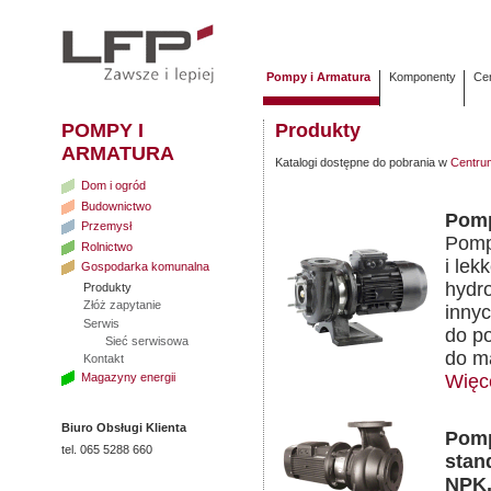
Pompy i Armatura
Komponenty
Cen
POMPY I
Produkty
ARMATURA
Katalogi dostępne do pobrania w
Centrum
Dom i ogród
Budownictwo
Pomp
Przemysł
Pomp
Rolnictwo
i lek
Gospodarka komunalna
hydr
Produkty
Złóż zapytanie
inny
Serwis
do p
Sieć serwisowa
do ma
Kontakt
Magazyny energii
Więc
Biuro Obsługi Klienta
Pomp
tel. 065 5288 660
stan
NPK