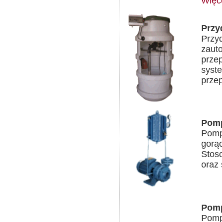
Więc
Przy
Przy
zaut
prze
syste
prze
Pomp
Pomp
gorąc
Stos
oraz 
Pom
Pomp