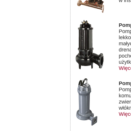
w ins
Pomp
Pomp
lekko
mały
dren
poch
użyt
Więc
Pomp
Pomp
komun
zwier
włókn
Więc