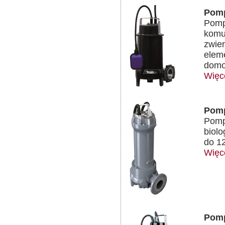
Pomp
Pomp
komun
zwier
elem
domo
Więc
Pomp
Pomp
biolo
do 1
Więc
Pomp