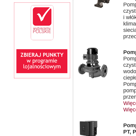
Pomp
czyst
i włó
klim
siec
prze
Pomp
Pomp
czyst
wodo
ciepł
Pomp
pomp
prze
Więc
Więc
Pomp
PT, 