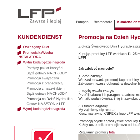
Pumpen
Bestandteile
Kundendiens
KUNDENDIENST
Promocja na Dzień Hyd
Z okazji Światowego Dnia Hydraulika prz
Oszczędny Duet
Promocja kaWucha
Kupując produkty LFP w dniach
11–25 m
INSTALATORA
LFP
!
Wytnij koda będzie nagroda
Potrójny pakiet korzyści
Jak zdobyć nagrodę?
Bądź gotowy NA CHŁODY
1. Zrób zakupy
Promocja świąteczna
W czasie trwania promocji kup produkty 
Promocja z bransoletką
Zakupów możesz dokonać w dowolnej hur
Promocja z naszyjnikiem
2. Wyślij dowód zakupu
Bądź gotowy NA CHŁODY
Prześlij fakturę lub paragon na adres: m
W mailu podaj również: imię i nazwisko,
Promocja na Dzień Hydraulika
Gotowi NA SEZON z LFP
3. Odbierz nagrodę
Wytnij koda będzie nagroda
My zajmiemy się resztą.
Klucz nastawny KNIPEX z logo LFP wyśl
Promocją objęte są wszystkie produkty 
Każdy uczestnik promocji może odebrać
Regulamin promocji
tutaj