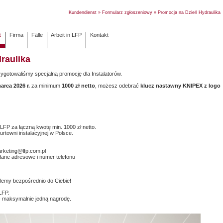
Kundendienst
»
Formularz zgłoszeniowy
» Promocja na Dzień Hydraulik
t
Firma
Fälle
Arbeit in LFP
Kontakt
raulika
ygotowaliśmy specjalną promocję dla Instalatorów.
arca 2026 r.
za minimum
1000 zł netto
, możesz odebrać
klucz nastawny KNIPEX z logo
LFP za łączną kwotę min. 1000 zł netto.
towni instalacyjnej w Polsce.
arketing@lfp.com.pl
 dane adresowe i numer telefonu
emy bezpośrednio do Ciebie!
LFP.
 maksymalnie jedną nagrodę.