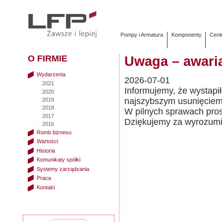
Pompy i Armatura
Komponenty
Cent
O FIRMIE
Uwaga – awaria
Wydarzenia
2026-07-01
2021
Informujemy, że wystapił
2020
najszybszym usunięciem
2019
2018
W pilnych sprawach pro
2017
Dziękujemy za wyrozumi
2016
Romb biznesu
Wartości
Historia
Komunikaty spółki
Systemy zarządzania
Praca
Kontakt