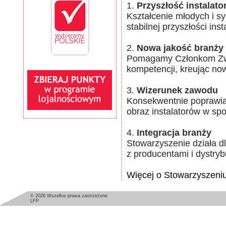
1.
Przyszłość instalato
Kształcenie młodych i s
stabilnej przyszłości inst
2.
Nowa jakość branży
Pomagamy Członkom Zwy
kompetencji, kreując no
3.
Wizerunek zawodu
Konsekwentnie poprawia
obraz instalatorów w sp
4.
Integracja branży
Stowarzyszenie działa dl
z producentami i dystryb
Więcej o Stowarzyszeniu
© 2026 Wszelkie prawa zastrzeżone
LFP