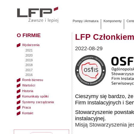
Pompy i Armatura
Komponenty
Cent
O FIRMIE
LFP Członkiem
Wydarzenia
2022-08-29
2021
2020
2019
2018
2017
2016
Romb biznesu
Wartości
Historia
Cieszymy się bardzo, że
Komunikaty spółki
Firm Instalacyjnych i S
Systemy zarządzania
Praca
Stowarzyszenie powstał
Kontakt
instalacyjnej.
Misją Stowarzyszenia jes