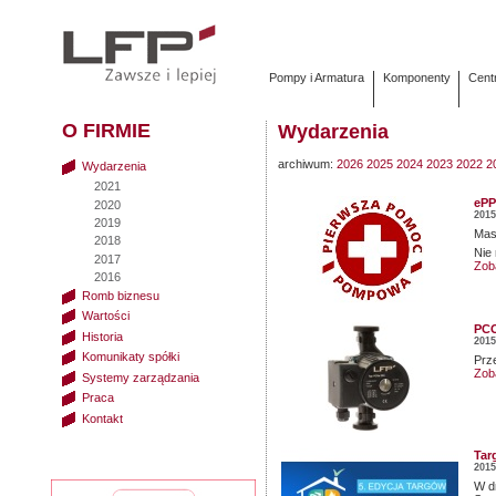
Pompy i Armatura
Komponenty
Cent
O FIRMIE
Wydarzenia
archiwum:
2026
2025
2024
2023
2022
2
Wydarzenia
2021
ePP
2020
2015
2019
Mas
2018
Nie
2017
Zob
2016
Romb biznesu
Wartości
PC
Historia
2015
Komunikaty spółki
Prz
Zob
Systemy zarządzania
Praca
Kontakt
Tar
2015
W d