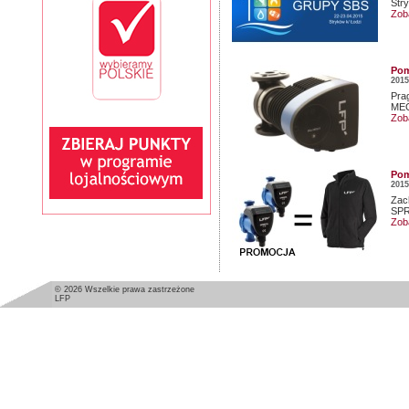
Str
Zob
Pom
2015
Pra
ME
Zob
Pom
2015
Zac
SPR
Zob
© 2026 Wszelkie prawa zastrzeżone
LFP