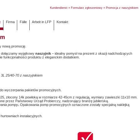
Kundendienst
»
Formularz zgłoszeniowy
» Promocja z naszyjnikie
t
Firma
Fälle
Arbeit in LFP
Kontakt
em
y nową promocję.
dołączamy wyjątkowy
naszyjnik
– idealny pomysł na prezent z okazji nadchodzących
ie funkcjonalności produktu z eleganckim dodatkiem.
3L 25/40-70 z naszyjnikiem
do wyczerpania pakietów promocyjnych.
25, złocony 14k powłoką w rozmiarze 42-45cm z regulacją, wymiary zawieszki 11x10 mm.
one przez Państwowy Urząd Probierczy, nadzorujący branżę jubilerską.
wania pompy
.
Opakowania pomp promocyjnych oznaczone zostały specjalną naklejką
urtowniach instalacyjnych.