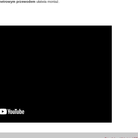
2 metrowym przewodem
ułatwia montaż.