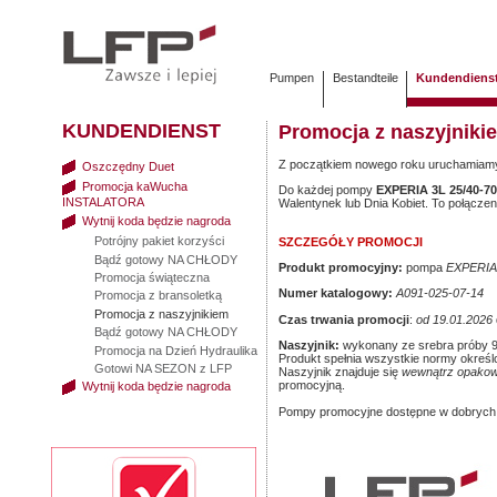
Pumpen
Bestandteile
Kundendiens
KUNDENDIENST
Promocja z naszyjniki
Z początkiem nowego roku uruchamiam
Oszczędny Duet
Promocja kaWucha
Do każdej pompy
EXPERIA 3L 25/40-70
INSTALATORA
Walentynek lub Dnia Kobiet. To połączen
Wytnij koda będzie nagroda
Potrójny pakiet korzyści
SZCZEGÓŁY PROMOCJI
Bądź gotowy NA CHŁODY
Produkt promocyjny:
pompa
EXPERIA 
Promocja świąteczna
Numer katalogowy:
A091-025-07-14
Promocja z bransoletką
Promocja z naszyjnikiem
Czas trwania promocji
:
od 19.01.2026
Bądź gotowy NA CHŁODY
Naszyjnik:
wykonany ze srebra próby 9
Promocja na Dzień Hydraulika
Produkt spełnia wszystkie normy określ
Gotowi NA SEZON z LFP
Naszyjnik znajduje się
wewnątrz opako
promocyjną.
Wytnij koda będzie nagroda
Pompy promocyjne dostępne w dobrych h