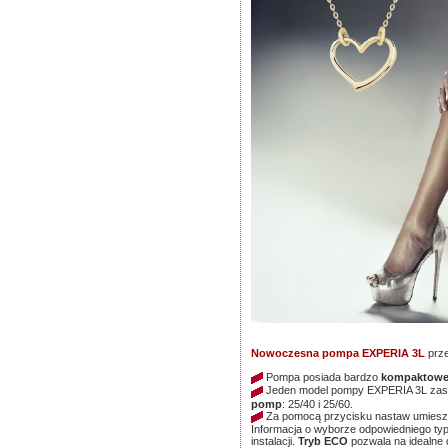
Nowoczesna pompa EXPERIA 3L
prze
Pompa posiada bardzo
kompaktowe
Jeden model pompy EXPERIA 3L zast
pomp
: 25/40 i 25/60.
Za pomocą przycisku nastaw umieszc
Informacja o wyborze odpowiedniego typ
instalacji.
Tryb ECO
pozwala na idealne 