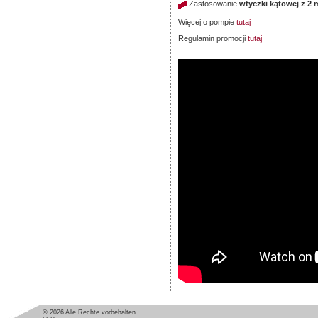
Zastosowanie
wtyczki kątowej z 
Więcej o pompie
tutaj
Regulamin promocji
tutaj
© 2026 Alle Rechte vorbehalten