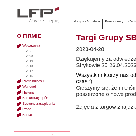
Pompy i Armatura
Komponenty
Cent
O FIRMIE
Targi Grupy SB
Wydarzenia
2023-04-28
2021
2020
Dziękujemy za odwiedze
2019
Strykowie 25-26.04.2023
2018
2017
Wszystkim którzy nas od
2016
czas
:)
Romb biznesu
Wartości
Cieszymy się, że mieli
Historia
poszerzone o nowe prod
Komunikaty spółki
Systemy zarządzania
Zdjęcia z targów znajdz
Praca
Kontakt