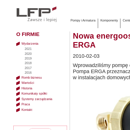
Pompy i Armatura
Komponenty
Cent
O FIRMIE
Nowa energoos
ERGA
Wydarzenia
2021
2020
2010-02-03
2019
2018
Wprowadziliśmy pompę c
2017
Pompa ERGA przeznaczon
2016
w instalacjach domowyc
Romb biznesu
Wartości
Historia
Komunikaty spółki
Systemy zarządzania
Praca
Kontakt